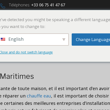
Téléphones:
+33 06 75 41 47 67
've detected you might be speaking a different language
 you want to change to:
A PROPOS
SERVICES
PROJETS
CONTACTS
English
Change Languag
Close and do not switch language
Chauffe eau
 Maritimes
ante de toute maison, et il est important d’en avoir
de réparer un
chauffe eau
, il est important de choisi
e certaines des meilleures entreprises d’installatio